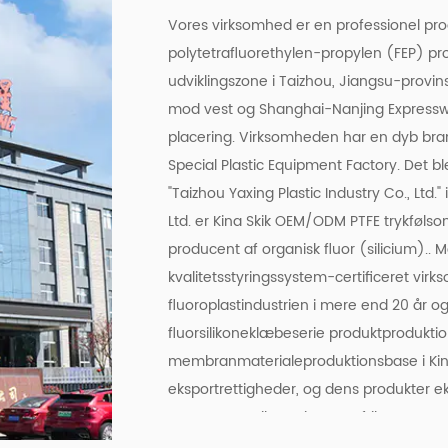
Vores virksomhed er en professionel pro
polytetrafluorethylen-propylen (FEP) pr
udviklingszone i Taizhou, Jiangsu-prov
mod vest og Shanghai-Nanjing Expresswa
placering. Virksomheden har en dyb br
Special Plastic Equipment Factory. Det bl
"Taizhou Yaxing Plastic Industry Co., Ltd."
Ltd. er Kina
Skik OEM/ODM PTFE trykfølso
producent af organisk fluor (silicium)..
kvalitetsstyringssystem-certificeret vir
fluoroplastindustrien i mere end 20 år o
fluorsilikoneklæbeserie produktprodukti
membranmaterialeproduktionsbase i Kin
eksportrettigheder, og dens produkter e
Europa, Amerika, Asien og Afrika.
Taizhou Yaxing Plastic Industry Co., Ltd. 