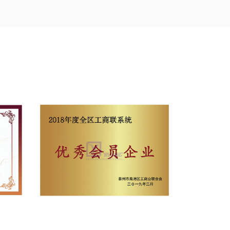
irksomheden har 16 avanceret PTFE glasfiber
importeret udstyr såsom tysk højpræcisions PTFE-
rvæve med bred bredde. Yaxing-folk er
er utrætteligt for selvstændigt at udvikle en
trabrede og ultrahøjpræcisionsfilm, Teflon
aner og Teflon (PTFE) gittertransportbånd,
ape til limningsmaskiner osv., der udfylder
eden har vundet National Technological
ent Award, Jiangsu-provinsen højteknologiske
 som "velkendt mærke, privat
 troværdig virksomhed, og finansielle system
onale kvalitetsstyringssystem certificering tidligt
de PTFE-film med ultrahøj præcision og
oniske membranmaterialer vandt det nationale