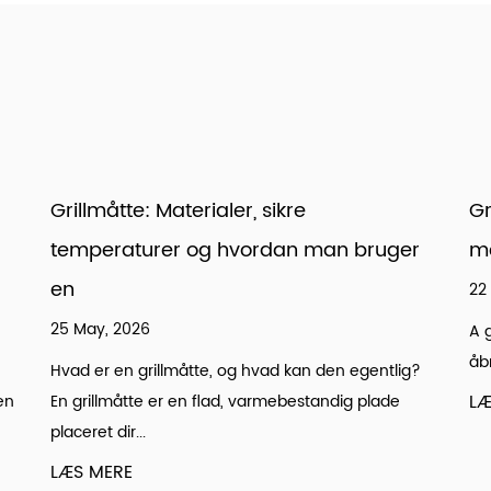
Grillmesh-taske: Rustfrit stål til succes
ger
med små fødevarer
22 May, 2026
A grillnetpose i rustfrit stål med 3 mm sekskantede
åbninger er det mest effektive værktøj til at grill...
lig?
LÆS MERE
de