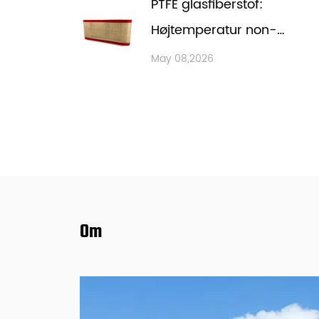
PTFE glasfiberstof:
Højtemperatur non-
stick
May 08,2026
ydeevnevejledning
Om