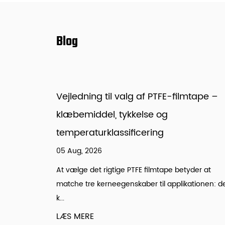
Blog
filmtape –
Grillmåtte: Materialer, sikre
temperaturer og hvordan man bru
en
25 May, 2026
betyder at
Hvad er en grillmåtte, og hvad kan den egent
likationen: den
En grillmåtte er en flad, varmebestandig pla
placeret dir...
LÆS MERE