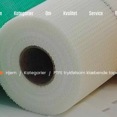
m
Kategorier
Om
Kvalitet
Service
Hjem
Kategorier
PTFE trykfølsom klæbende tap
/
/