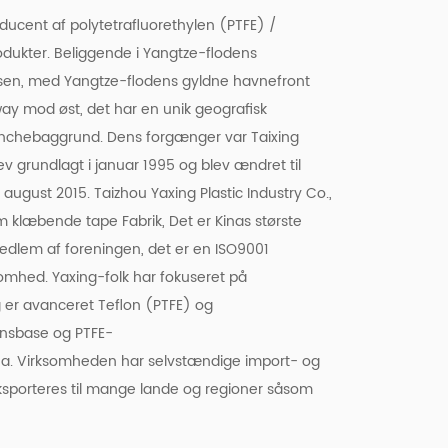
ducent af polytetrafluorethylen (PTFE) /
odukter. Beliggende i Yangtze-flodens
insen, med Yangtze-flodens gyldne havnefront
y mod øst, det har en unik geografisk
anchebaggrund. Dens forgænger var Taixing
ev grundlagt i januar 1995 og blev ændret til
 i august 2015. Taizhou Yaxing Plastic Industry Co.,
m klæbende tape Fabrik
, Det er Kinas største
 Medlem af foreningen, det er en ISO9001
ksomhed. Yaxing-folk har fokuseret på
g er avanceret Teflon (PTFE) og
onsbase og PTFE-
a. Virksomheden har selvstændige import- og
ksporteres til mange lande og regioner såsom
er Kina
PTFE trykfølsom klæbende tape