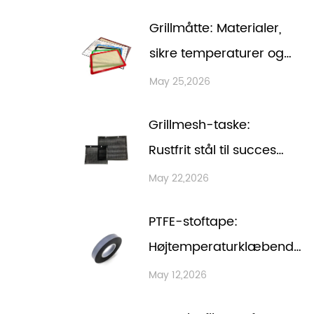
og
Grillmåtte: Materialer,
temperaturklassificering
sikre temperaturer og
hvordan man bruger
May 25,2026
en
Grillmesh-taske:
Rustfrit stål til succes
med små fødevarer
May 22,2026
PTFE-stoftape:
Højtemperaturklæbende
løsninger til forsegling
May 12,2026
og frigørelse