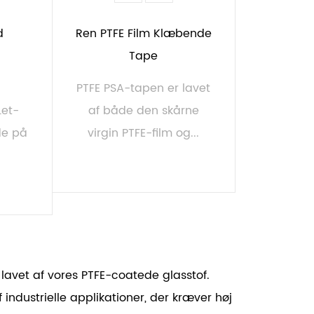
d
Ren PTFE Film Klæbende
Tape
PTFE PSA-tapen er lavet
Let-
af både den skårne
de på
virgin PTFE-film og...
LÆS MERE
lavet af vores PTFE-coatede glasstof.
 industrielle applikationer, der kræver høj