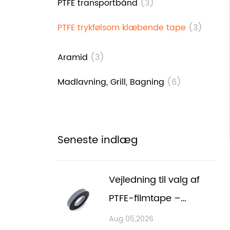
PTFE transportbånd
(3)
PTFE trykfølsom klæbende tape
(3)
Aramid
(3)
Madlavning, Grill, Bagning
(6)
Seneste indlæg
Vejledning til valg af
PTFE-filmtape –
klæbemiddel, tykkelse
Aug 05,2026