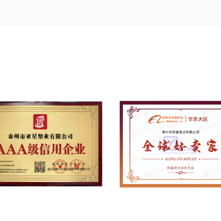
Producenter
, På nuværende tidspunkt, V
klud belægning og tørring udstyr, samt 
filmskæreudstyr og tyske Dornier gribe
dedikerede til professionalisme og arbejd
række produkter, såsom Teflon (PTFE) ul
(PTFE) permanente arkitektoniske membr
Teflon (PTFE) klæbende tape og sømløs t
huller i hjemmet på mange områder.
Siden etableringen af ​​Yaxing, virksomh
Transformation Award, Utility Model Pat
produkter osv., og har vundet ærestitler
teknologivirksomhed, kontraktlydende og
AAA enterprise". Bestået ISO9001 internati
i branchen, og dens uafhængigt udvikle
modificerede PTFE permanente arkitekt
brugsmodelpatentcertifikat.