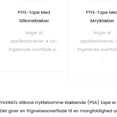
PTFE-Tape Med
PTFE-Tape Me
Silikoneklæber
Akrylklæber
Nogle af
Nogle af
applikationerne: ● Let-
applikationerne: 
frigørende overflade p...
frigørende overfla
...
LÆS MERE
LÆS MERE
YAXING's silikone trykfølsomme klæbende (PSA) tape er 
Det giver en frigivelsesoverflade til en mangfoldighed af