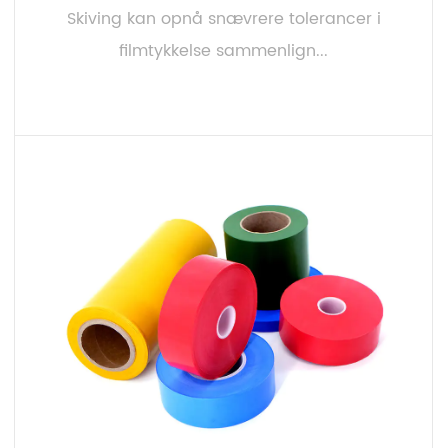
Skiving kan opnå snævrere tolerancer i
filmtykkelse sammenlign...
LÆS MERE