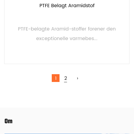
PTFE Belagt Aramidstof
PTFE-belagte Aramid-stoffer forener den
exceptionelle varmebes...
LÆS MERE
1
2
›
Om