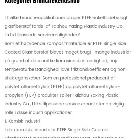
Kategorier Branchekendskab
National Technological Transformation Award, Utility Model
Patent Award, Jiangsu-provinsen højteknologiske produkter
I hvilke brancheapplikationer drager PTFE enkeltsidebelagt
osv., og har vundet ærestitler som "velkendt mærke, privat
glasfiberstof fordel af Taizhou Yaxing Plastic Industry Co.,
teknologivirksomhed, kontraktlydende og troværdig
Ltd.s tilpassede servicemuligheder?
virksomhed, og finansielle system AAA enterprise". Bestået
Som et højtydende kompositmateriale er PTFE Single Side
ISO9001 internationale kvalitetsstyringssystem certificering
Coated Glasfiberstof blevet meget brugt i mange industrier
tidligt i branchen, og dens uafhængigt udviklede PTFE-film
på grund af dets unikke korrosionsbestandighed, høje
med ultrahøj præcision og modificerede PTFE permanente
temperaturbestandighed, lave friktionskoefficient og non-
arkitektoniske membranmaterialer vandt det nationale
stick egenskaber. Som en professionel producent af
brugsmodelpatentcertifikat.
polytetrafluorethylen (PTFE) og polytetrafluorethylen-
propylen (FEP) produkter spiller Taizhou Yaxing Plastic
Industry Co., Ltd.s tilpassede servicekapaciteter en vigtig
rolle i disse industriapplikationer.
1. Kemisk industri
I den kemiske industri er PTFE Single Side Coated