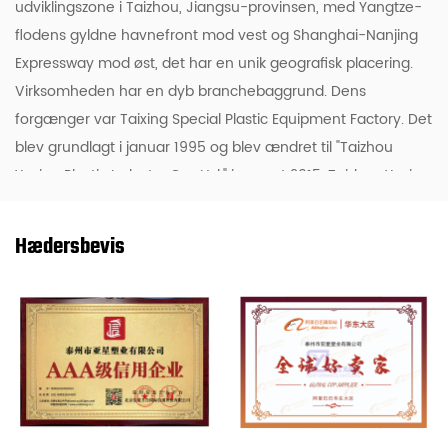
udviklingszone i Taizhou, Jiangsu-provinsen, med Yangtze-
flodens gyldne havnefront mod vest og Shanghai-Nanjing
Expressway mod øst, det har en unik geografisk placering.
Virksomheden har en dyb branchebaggrund. Dens
forgænger var Taixing Special Plastic Equipment Factory. Det
blev grundlagt i januar 1995 og blev ændret til "Taizhou
Yaxing Plastic Industry Co., Ltd." i august 2015. Taizhou Yaxing
Plastic Industry Co., Ltd. er Kina
Skik OEM/ODM PTFE Coating
Para Aramid Fabrik Fabrik
, Det er Kinas største producent af
Hædersbevis
organisk fluor (silicium).. Medlem af foreningen, det er en
ISO9001 kvalitetsstyringssystem-certificeret virksomhed.
Yaxing-folk har fokuseret på fluoroplastindustrien i mere
end 20 år og er avanceret Teflon (PTFE) og
fluorsilikoneklæbeserie produktproduktionsbase og PTFE-
membranmaterialeproduktionsbase i Kina. Virksomheden
har selvstændige import- og eksportrettigheder, og dens