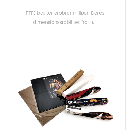
PTFE bælter erobrer miljøer. Deres
dimensionsstabilitet fra -1...
LÆS MERE