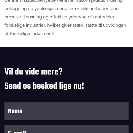
Gennem skræddersyede tjenester såsom præcis skæring,
belægning og ydelsesjustering sikrer virksomheden den
præcise tilpasning og effektive ydeevne af materialer i
forskellige industrier, hvilket giver stærk støtte til udviklingen
af ​​forskellige industrier.3
Vil du vide mere?
Send os besked lige nu!