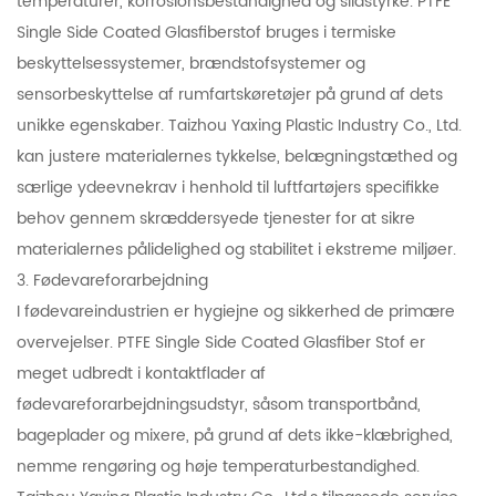
temperaturer, korrosionsbestandighed og slidstyrke. PTFE
Single Side Coated Glasfiberstof bruges i termiske
beskyttelsessystemer, brændstofsystemer og
sensorbeskyttelse af rumfartskøretøjer på grund af dets
unikke egenskaber. Taizhou Yaxing Plastic Industry Co., Ltd.
kan justere materialernes tykkelse, belægningstæthed og
særlige ydeevnekrav i henhold til luftfartøjers specifikke
behov gennem skræddersyede tjenester for at sikre
materialernes pålidelighed og stabilitet i ekstreme miljøer.
3. Fødevareforarbejdning
I fødevareindustrien er hygiejne og sikkerhed de primære
overvejelser. PTFE Single Side Coated Glasfiber Stof er
meget udbredt i kontaktflader af
fødevareforarbejdningsudstyr, såsom transportbånd,
bageplader og mixere, på grund af dets ikke-klæbrighed,
nemme rengøring og høje temperaturbestandighed.