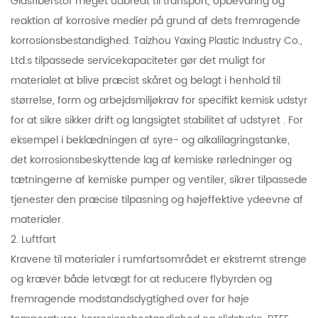
Glasfiberstof meget udbredt til transport, opbevaring og
reaktion af korrosive medier på grund af dets fremragende
korrosionsbestandighed. Taizhou Yaxing Plastic Industry Co.,
Ltd.s tilpassede servicekapaciteter gør det muligt for
materialet at blive præcist skåret og belagt i henhold til
størrelse, form og arbejdsmiljøkrav for specifikt kemisk udstyr
for at sikre sikker drift og langsigtet stabilitet af udstyret . For
eksempel i beklædningen af ​​syre- og alkalilagringstanke,
det korrosionsbeskyttende lag af kemiske rørledninger og
tætningerne af kemiske pumper og ventiler, sikrer tilpassede
tjenester den præcise tilpasning og højeffektive ydeevne af
materialer.
2. Luftfart
Kravene til materialer i rumfartsområdet er ekstremt strenge
og kræver både letvægt for at reducere flybyrden og
fremragende modstandsdygtighed over for høje